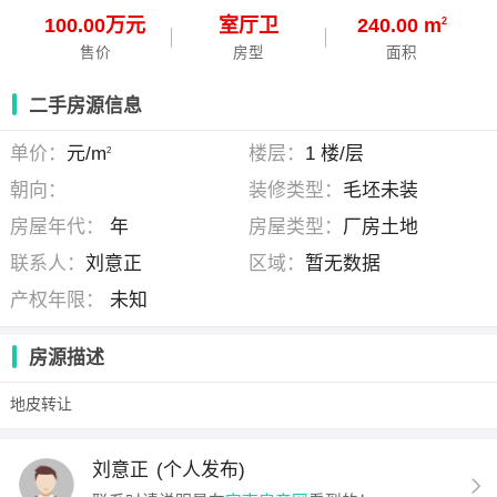
100.00万元
室
厅
卫
240.00 m
2
售价
房型
面积
二手房源信息
单价：
元/m
楼层：
1 楼/层
2
朝向：
装修类型：
毛坯未装
房屋年代：
年
房屋类型：
厂房土地
联系人：
刘意正
区域：
暂无数据
产权年限：
未知
房源描述
地皮转让
刘意正
(个人发布)